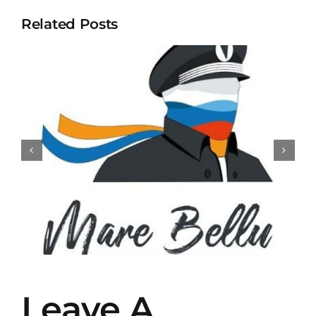
Related Posts
Quand partir en bateau à
Scandola, Piana et Girolata
? La meilleure période
pour votre excursion en
mer
Leave A